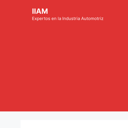
Saltar
IIAM
al
contenido
Expertos en la Industria Automotriz