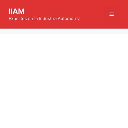
Saltar
IIAM
al
Menú
contenido
Expertos en la Industria Automotriz