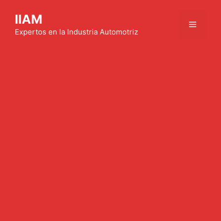
Saltar
IIAM
al
Menú
contenido
Expertos en la Industria Automotriz