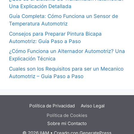
Una Explicación Detallada
Guía Completa: Cómo Funciona un Sensor de
Temperatura Automotriz
Consejos para Preparar Pintura Bicapa
Automotriz: Guía Paso a Paso
¿Cómo Funciona un Alternador Automotriz? Una
Explicación Técnica
Cuales son los Requisitos para ser un Mecanico
Automotriz – Guia Paso a Paso
Política de Privacidad
Aviso Legal
Política de Cookies
Sobre mi
Contacto
© 2026 IIAM
• Creado con
GeneratePress