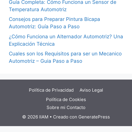
Guía Completa: Cómo Funciona un Sensor de
Temperatura Automotriz
Consejos para Preparar Pintura Bicapa
Automotriz: Guía Paso a Paso
¿Cómo Funciona un Alternador Automotriz? Una
Explicación Técnica
Cuales son los Requisitos para ser un Mecanico
Automotriz – Guia Paso a Paso
Política de Privacidad
Aviso Legal
Política de Cookies
Sobre mi
Contacto
© 2026 IIAM
• Creado con
GeneratePress