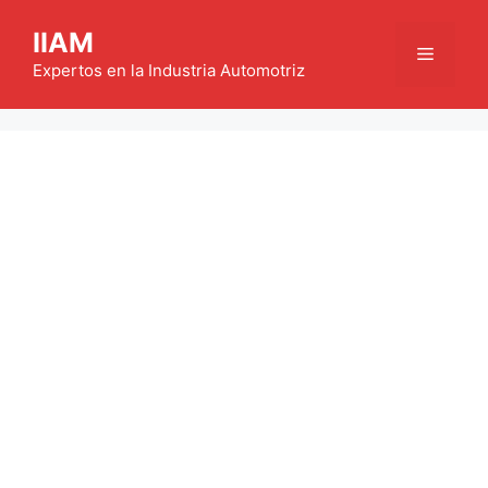
Saltar
IIAM
al
Menú
contenido
Expertos en la Industria Automotriz