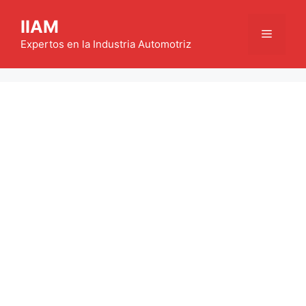
Saltar
IIAM
al
Menú
contenido
Expertos en la Industria Automotriz