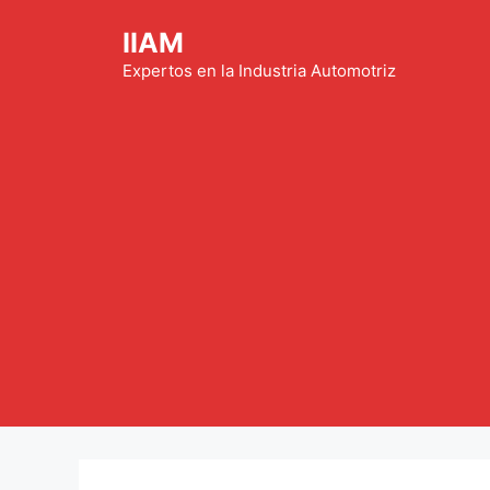
Saltar
IIAM
al
contenido
Expertos en la Industria Automotriz