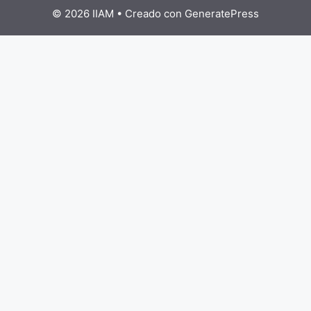
© 2026 IIAM
• Creado con
GeneratePress