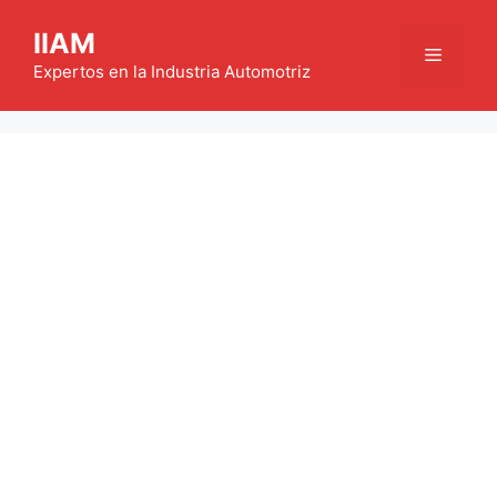
Saltar
IIAM
al
Menú
contenido
Expertos en la Industria Automotriz