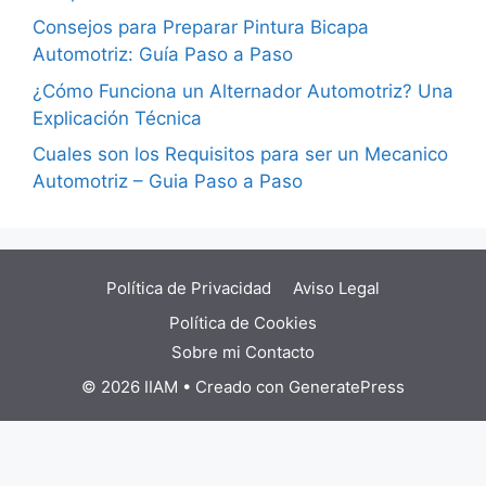
Consejos para Preparar Pintura Bicapa
Automotriz: Guía Paso a Paso
¿Cómo Funciona un Alternador Automotriz? Una
Explicación Técnica
Cuales son los Requisitos para ser un Mecanico
Automotriz – Guia Paso a Paso
Política de Privacidad
Aviso Legal
Política de Cookies
Sobre mi
Contacto
© 2026 IIAM
• Creado con
GeneratePress