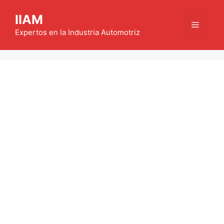
Saltar
IIAM
al
Menú
contenido
Expertos en la Industria Automotriz