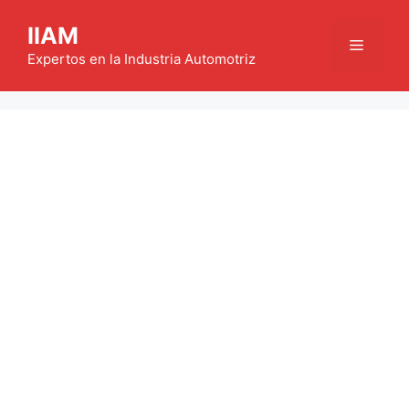
Saltar
IIAM
al
Menú
contenido
Expertos en la Industria Automotriz