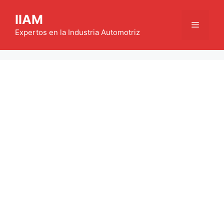
Saltar
IIAM
al
Menú
contenido
Expertos en la Industria Automotriz