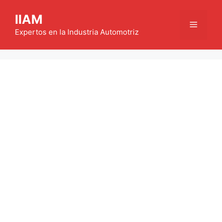
Saltar
IIAM
al
Menú
contenido
Expertos en la Industria Automotriz