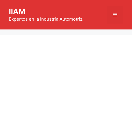
Saltar
IIAM
al
Menú
contenido
Expertos en la Industria Automotriz