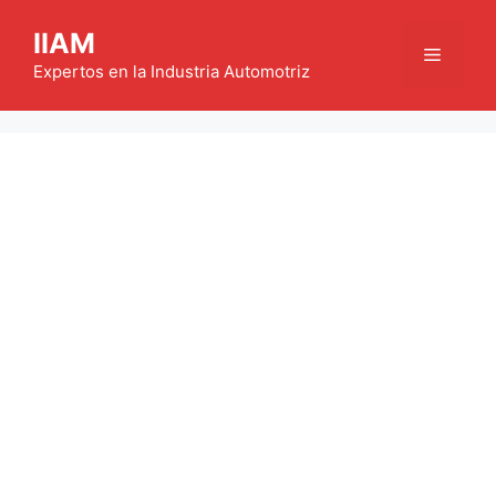
Saltar
IIAM
al
Menú
contenido
Expertos en la Industria Automotriz