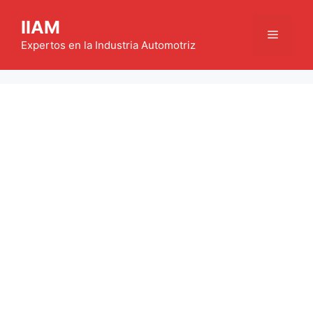
Saltar
IIAM
al
Menú
contenido
Expertos en la Industria Automotriz