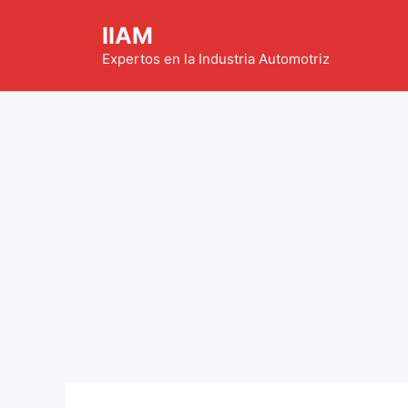
Saltar
IIAM
al
contenido
Expertos en la Industria Automotriz