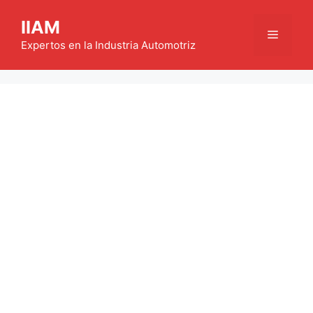
Saltar
IIAM
al
Menú
contenido
Expertos en la Industria Automotriz