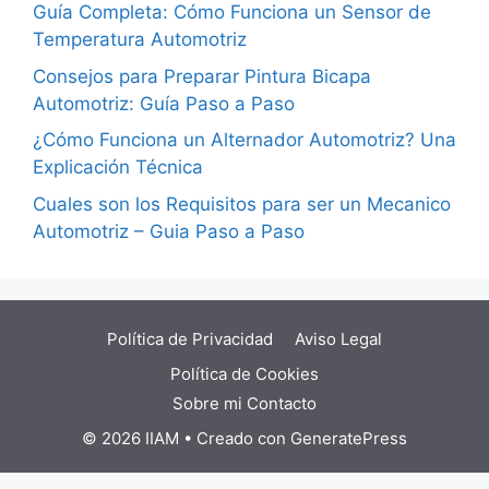
Guía Completa: Cómo Funciona un Sensor de
Temperatura Automotriz
Consejos para Preparar Pintura Bicapa
Automotriz: Guía Paso a Paso
¿Cómo Funciona un Alternador Automotriz? Una
Explicación Técnica
Cuales son los Requisitos para ser un Mecanico
Automotriz – Guia Paso a Paso
Política de Privacidad
Aviso Legal
Política de Cookies
Sobre mi
Contacto
© 2026 IIAM
• Creado con
GeneratePress