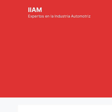
Saltar
IIAM
al
contenido
Expertos en la Industria Automotriz