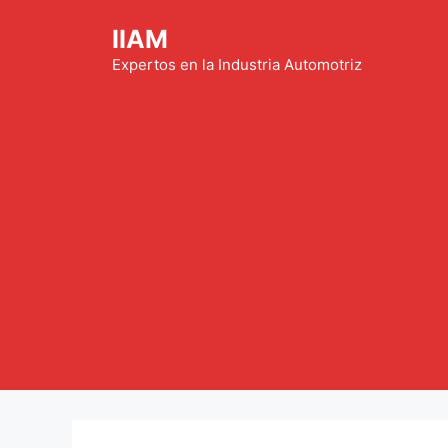
Saltar
IIAM
al
contenido
Expertos en la Industria Automotriz