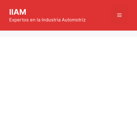
Saltar
IIAM
al
Menú
contenido
Expertos en la Industria Automotriz