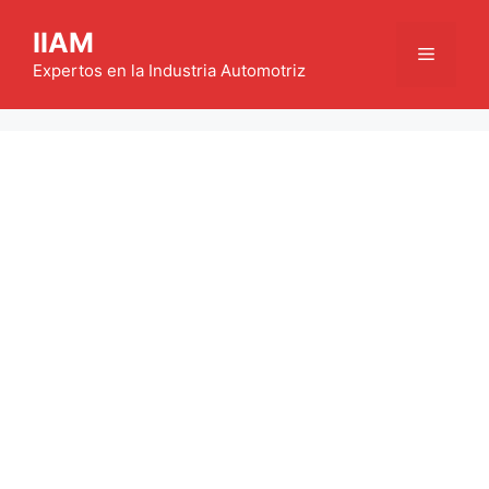
Saltar
IIAM
al
Menú
contenido
Expertos en la Industria Automotriz