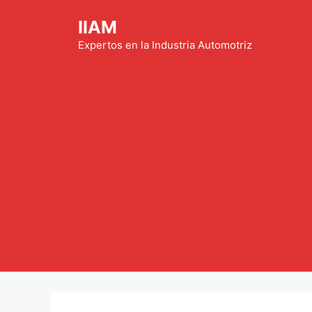
Saltar
IIAM
al
contenido
Expertos en la Industria Automotriz