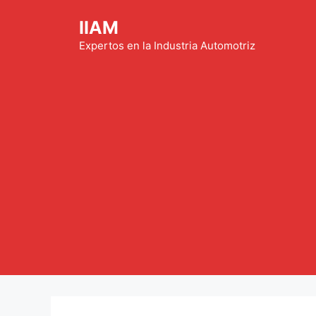
Saltar
IIAM
al
contenido
Expertos en la Industria Automotriz