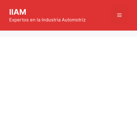
Saltar
IIAM
al
Menú
contenido
Expertos en la Industria Automotriz