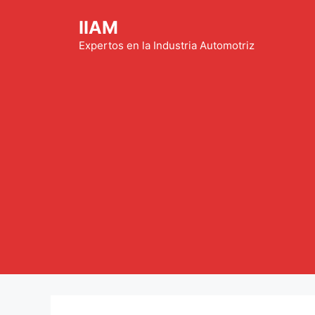
Saltar
IIAM
al
contenido
Expertos en la Industria Automotriz