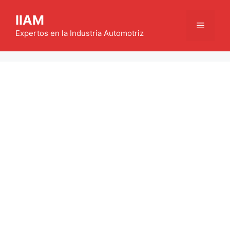
Saltar
IIAM
al
Menú
contenido
Expertos en la Industria Automotriz