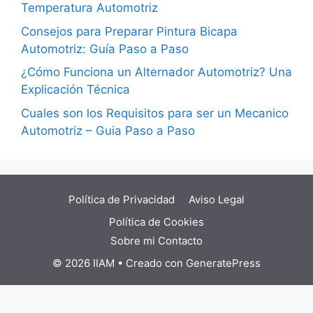
Temperatura Automotriz
Consejos para Preparar Pintura Bicapa
Automotriz: Guía Paso a Paso
¿Cómo Funciona un Alternador Automotriz? Una
Explicación Técnica
Cuales son los Requisitos para ser un Mecanico
Automotriz – Guia Paso a Paso
Política de Privacidad
Aviso Legal
Política de Cookies
Sobre mi
Contacto
© 2026 IIAM
• Creado con
GeneratePress