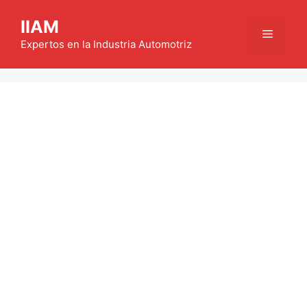
Saltar
IIAM
al
Menú
contenido
Expertos en la Industria Automotriz