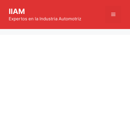
Saltar
IIAM
al
Menú
contenido
Expertos en la Industria Automotriz