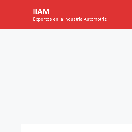
Saltar
IIAM
al
contenido
Expertos en la Industria Automotriz