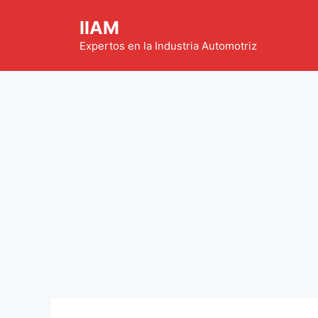
Saltar
IIAM
al
contenido
Expertos en la Industria Automotriz