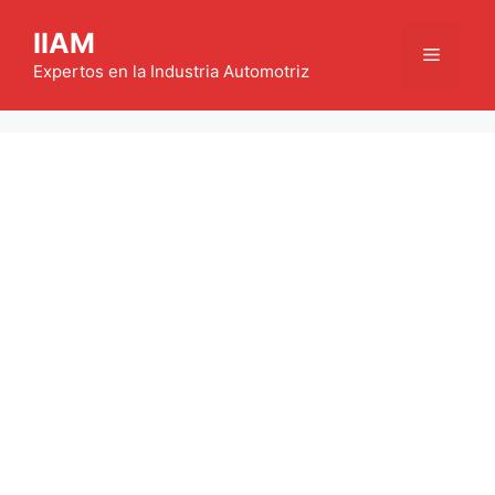
Saltar
IIAM
al
Menú
contenido
Expertos en la Industria Automotriz