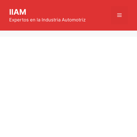
Saltar
IIAM
al
Menú
contenido
Expertos en la Industria Automotriz