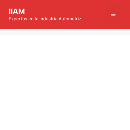
Saltar
IIAM
al
Menú
contenido
Expertos en la Industria Automotriz