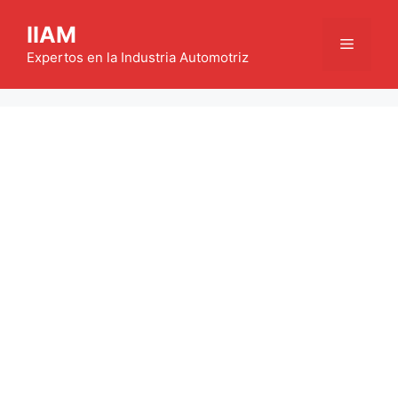
Saltar
IIAM
al
Menú
contenido
Expertos en la Industria Automotriz