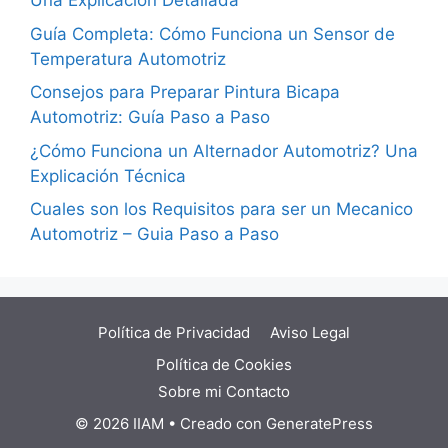
Una Explicación Detallada
Guía Completa: Cómo Funciona un Sensor de
Temperatura Automotriz
Consejos para Preparar Pintura Bicapa
Automotriz: Guía Paso a Paso
¿Cómo Funciona un Alternador Automotriz? Una
Explicación Técnica
Cuales son los Requisitos para ser un Mecanico
Automotriz – Guia Paso a Paso
Política de Privacidad
Aviso Legal
Política de Cookies
Sobre mi
Contacto
© 2026 IIAM
• Creado con
GeneratePress