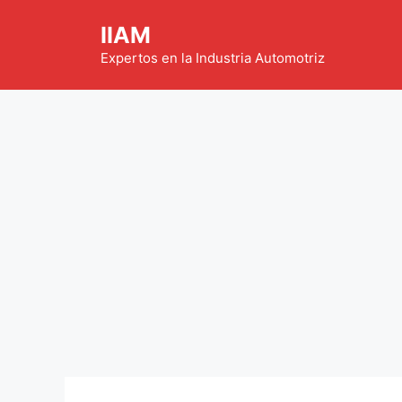
Saltar
IIAM
al
contenido
Expertos en la Industria Automotriz