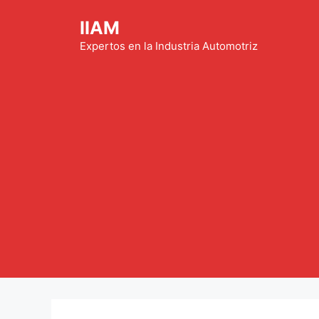
Saltar
IIAM
al
contenido
Expertos en la Industria Automotriz