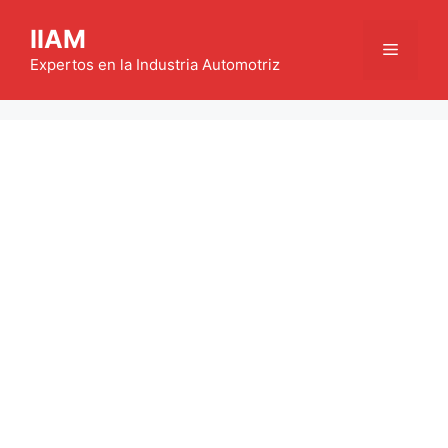
Saltar
IIAM
al
Menú
contenido
Expertos en la Industria Automotriz