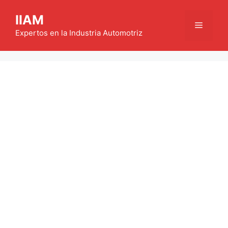
Saltar
IIAM
al
Menú
contenido
Expertos en la Industria Automotriz