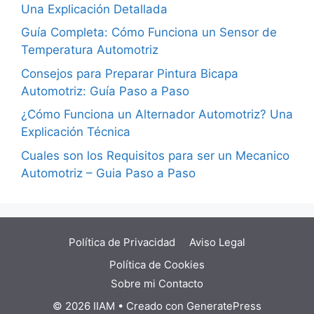
Una Explicación Detallada
Guía Completa: Cómo Funciona un Sensor de
Temperatura Automotriz
Consejos para Preparar Pintura Bicapa
Automotriz: Guía Paso a Paso
¿Cómo Funciona un Alternador Automotriz? Una
Explicación Técnica
Cuales son los Requisitos para ser un Mecanico
Automotriz – Guia Paso a Paso
Política de Privacidad
Aviso Legal
Política de Cookies
Sobre mi
Contacto
© 2026 IIAM
• Creado con
GeneratePress