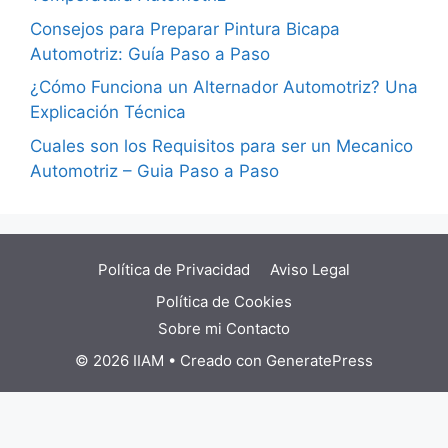
Consejos para Preparar Pintura Bicapa
Automotriz: Guía Paso a Paso
¿Cómo Funciona un Alternador Automotriz? Una
Explicación Técnica
Cuales son los Requisitos para ser un Mecanico
Automotriz – Guia Paso a Paso
Política de Privacidad
Aviso Legal
Política de Cookies
Sobre mi
Contacto
© 2026 IIAM
• Creado con
GeneratePress