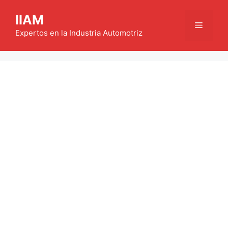
Saltar
IIAM
al
Menú
contenido
Expertos en la Industria Automotriz