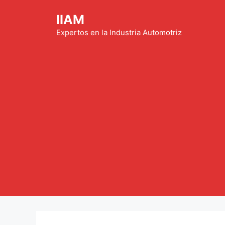
Saltar
IIAM
al
contenido
Expertos en la Industria Automotriz