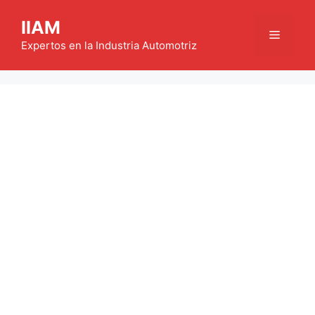
Saltar
IIAM
al
Menú
contenido
Expertos en la Industria Automotriz