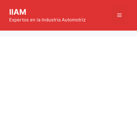
Saltar
IIAM
al
Menú
contenido
Expertos en la Industria Automotriz