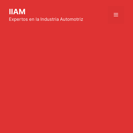
Saltar
IIAM
al
Menú
contenido
Expertos en la Industria Automotriz