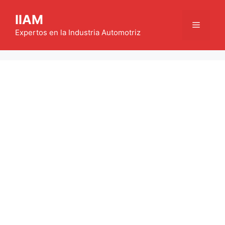
Saltar
IIAM
al
Menú
contenido
Expertos en la Industria Automotriz