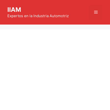
Saltar
IIAM
al
Menú
contenido
Expertos en la Industria Automotriz