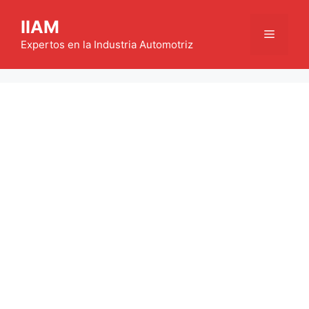
Saltar
IIAM
al
Menú
contenido
Expertos en la Industria Automotriz