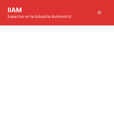
Saltar
IIAM
al
Menú
contenido
Expertos en la Industria Automotriz