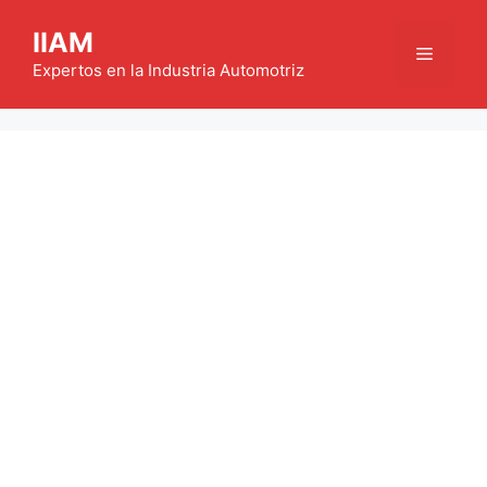
Saltar
IIAM
al
Menú
contenido
Expertos en la Industria Automotriz